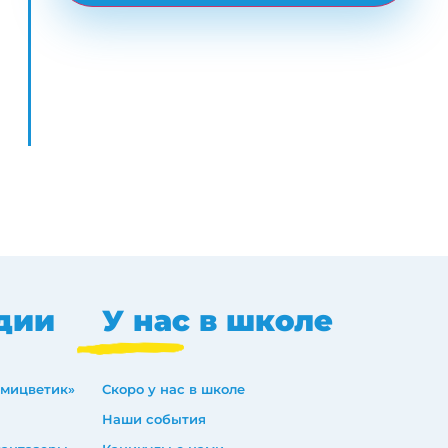
дии
У нас в школе
емицветик»
Скоро у нас в школе
Наши события