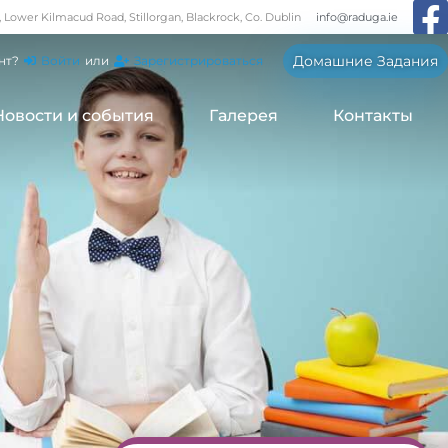
, Lower Kilmacud Road, Stillorgan, Blackrock, Co. Dublin
info@raduga.ie
Домашние Задания
нт?
Войти
или
Зарегистрироваться
Новости и события
Галерея
Контакты