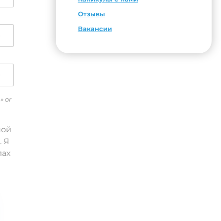
Отзывы
Вакансии
» or
ной
. Я
лах