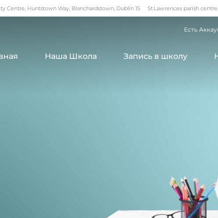
 Centre, Huntstown Way, Blanchardstown, Dublin 15
St.Lawrences parish centre
Есть Аккау
вная
Наша Школа
Запись в школу