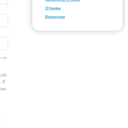
Отзывы
Вакансии
» or
ной
. Я
лах