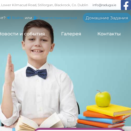
, Lower Kilmacud Road, Stillorgan, Blackrock, Co. Dublin
info@raduga.ie
Домашние Задания
нт?
Войти
или
Зарегистрироваться
Новости и события
Галерея
Контакты