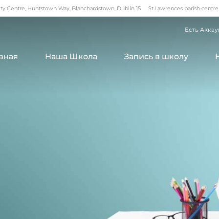
 Centre, Huntstown Way, Blanchardstown, Dublin 15
St.Lawrences parish centre
Есть Аккау
вная
Наша Школа
Запись в школу