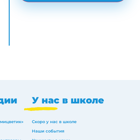
дии
У нас в школе
емицветик»
Скоро у нас в школе
Наши события