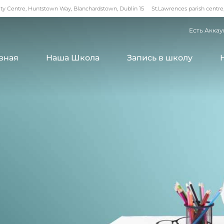
 Centre, Huntstown Way, Blanchardstown, Dublin 15
St.Lawrences parish centre
Есть Аккау
вная
Наша Школа
Запись в школу