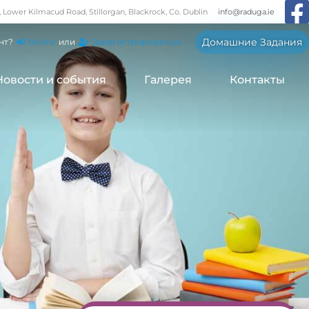
, Lower Kilmacud Road, Stillorgan, Blackrock, Co. Dublin
info@raduga.ie
Домашние Задания
нт?
Войти
или
Зарегистрироваться
Новости и события
Галерея
Контакты