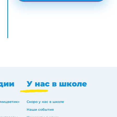
дии
У нас в школе
емицветик»
Скоро у нас в школе
Наши события