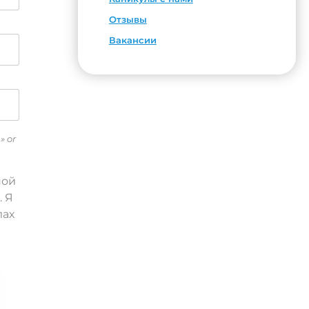
Отзывы
Вакансии
» or
ной
. Я
лах