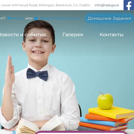
, Lower Kilmacud Road, Stillorgan, Blackrock, Co. Dublin
info@raduga.ie
Домашние Задания
нт?
Войти
или
Зарегистрироваться
Новости и события
Галерея
Контакты