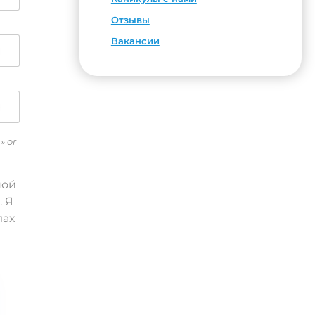
Отзывы
Вакансии
» or
ной
. Я
лах