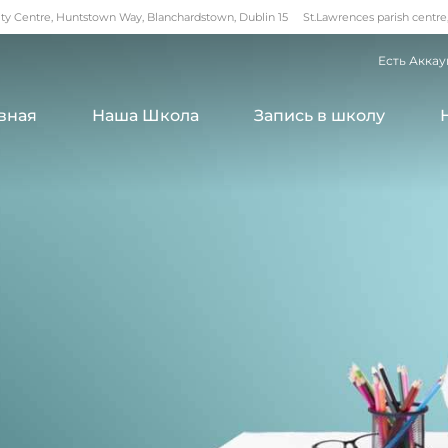
 Centre, Huntstown Way, Blanchardstown, Dublin 15
St.Lawrences parish centre
Есть Аккау
вная
Наша Школа
Запись в школу