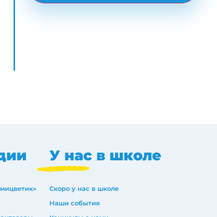
дии
У нас в школе
емицветик»
Скоро у нас в школе
Наши события