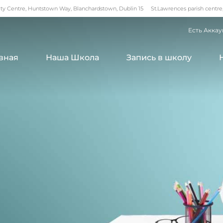
 Centre, Huntstown Way, Blanchardstown, Dublin 15
St.Lawrences parish centre
Есть Аккау
вная
Наша Школа
Запись в школу