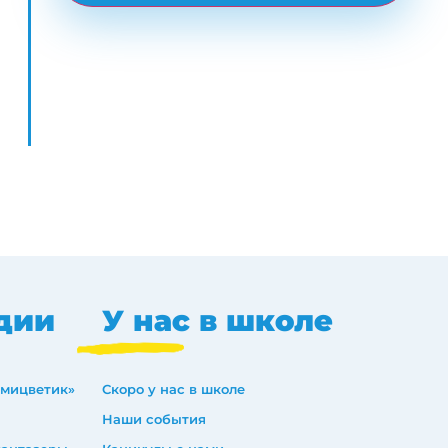
дии
У нас в школе
емицветик»
Скоро у нас в школе
Наши события