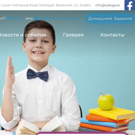
, Lower Kilmacud Road, Stillorgan, Blackrock, Co. Dublin
info@raduga.ie
Домашние Задания
нт?
Войти
или
Зарегистрироваться
Новости и события
Галерея
Контакты