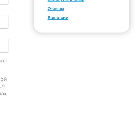
Отзывы
Вакансии
» or
ной
. Я
лах