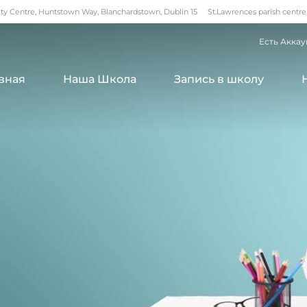
 Centre, Huntstown Way, Blanchardstown, Dublin 15
St.Lawrences parish centre
Есть Аккау
вная
Наша Школа
Запись в школу