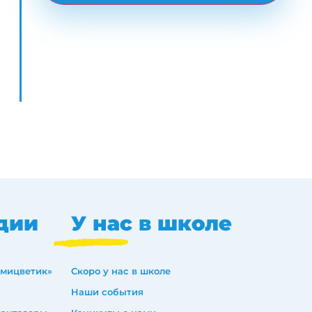
дии
У нас в школе
емицветик»
Скоро у нас в школе
Наши события