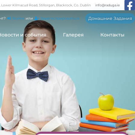
, Lower Kilmacud Road, Stillorgan, Blackrock, Co. Dublin
info@raduga.ie
Домашние Задания
нт?
Войти
или
Зарегистрироваться
Новости и события
Галерея
Контакты