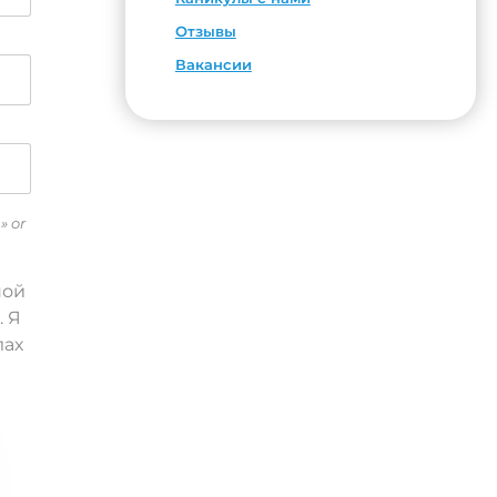
Отзывы
Вакансии
» or
ной
. Я
лах