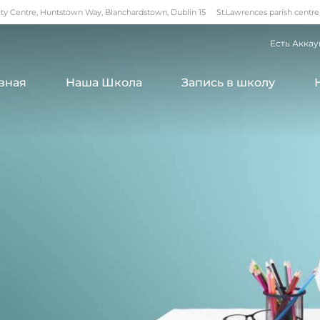
 Centre, Huntstown Way, Blanchardstown, Dublin 15
St.Lawrences parish centre
Есть Аккау
вная
Наша Школа
Запись в школу