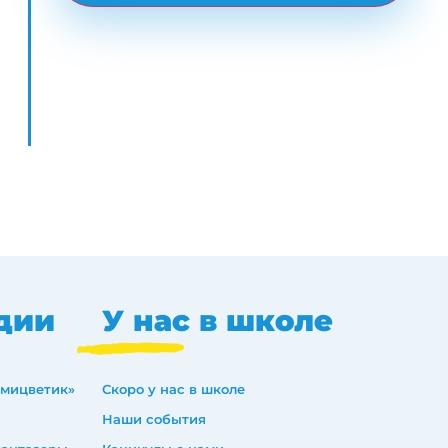
дии
У нас в школе
емицветик»
Скоро у нас в школе
Наши события