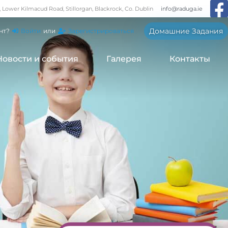
, Lower Kilmacud Road, Stillorgan, Blackrock, Co. Dublin
info@raduga.ie
Домашние Задания
нт?
Войти
или
Зарегистрироваться
Новости и события
Галерея
Контакты