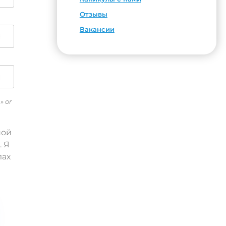
Отзывы
Вакансии
» or
ной
. Я
лах