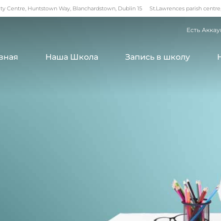
 Centre, Huntstown Way, Blanchardstown, Dublin 15
St.Lawrences parish centre
Есть Аккау
вная
Наша Школа
Запись в школу