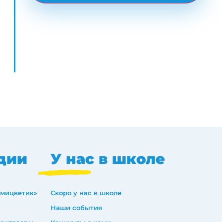
дии
У нас в школе
емицветик»
Скоро у нас в школе
Наши события