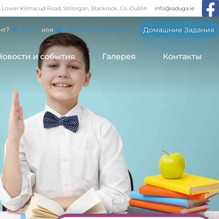
, Lower Kilmacud Road, Stillorgan, Blackrock, Co. Dublin
info@raduga.ie
Домашние Задания
нт?
Войти
или
Зарегистрироваться
Новости и события
Галерея
Контакты