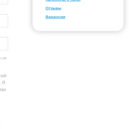
Отзывы
Вакансии
» or
ной
. Я
лах