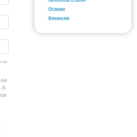
Отзывы
Вакансии
» or
ной
. Я
лах