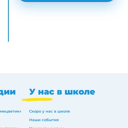
дии
У нас в школе
емицветик»
Скоро у нас в школе
Наши события