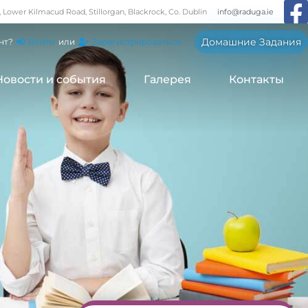
, Lower Kilmacud Road, Stillorgan, Blackrock, Co. Dublin
info@raduga.ie
Домашние Задания
нт?
Войти
или
Зарегистрироваться
Новости и события
Галерея
Контакты