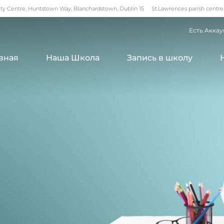
 Centre, Huntstown Way, Blanchardstown, Dublin 15
St.Lawrences parish centre
Есть Аккау
вная
Наша Школа
Запись в школу