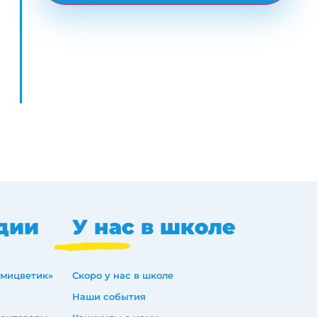
дии
У нас в школе
емицветик»
Скоро у нас в школе
Наши события