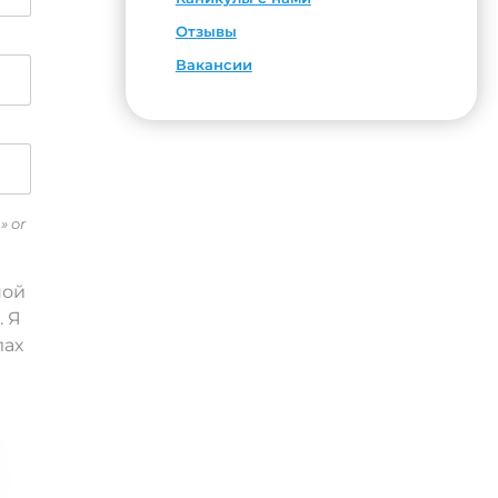
Отзывы
Вакансии
» or
ной
. Я
лах