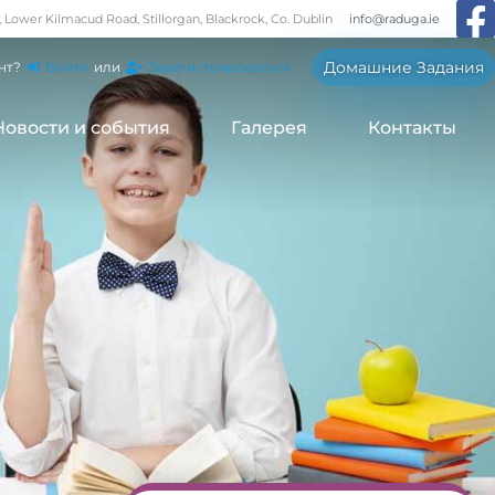
, Lower Kilmacud Road, Stillorgan, Blackrock, Co. Dublin
info@raduga.ie
Домашние Задания
нт?
Войти
или
Зарегистрироваться
Новости и события
Галерея
Контакты