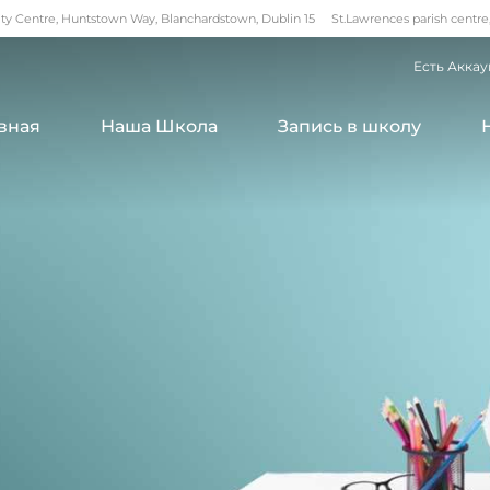
 Centre, Huntstown Way, Blanchardstown, Dublin 15
St.Lawrences parish centre
Есть Аккау
вная
Наша Школа
Запись в школу