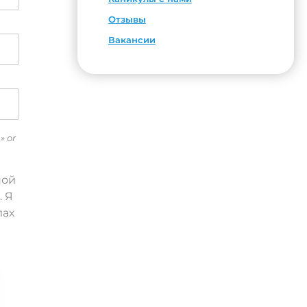
Отзывы
Вакансии
» or
ной
. Я
лах