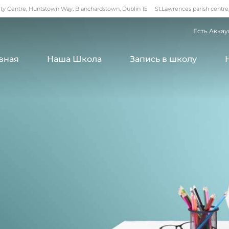
 Centre, Huntstown Way, Blanchardstown, Dublin 15
St.Lawrences parish centre
Есть Аккау
вная
Наша Школа
Запись в школу