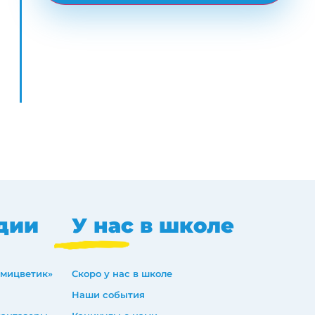
дии
У нас в школе
емицветик»
Скоро у нас в школе
Наши события