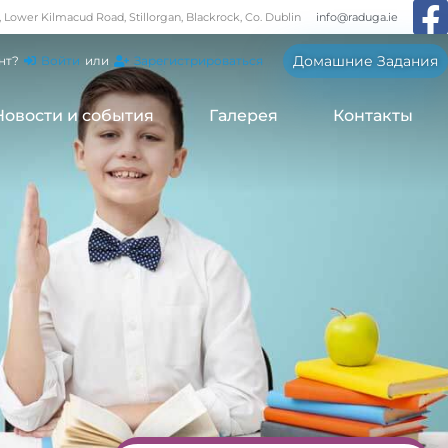
, Lower Kilmacud Road, Stillorgan, Blackrock, Co. Dublin
info@raduga.ie
Домашние Задания
нт?
Войти
или
Зарегистрироваться
Новости и события
Галерея
Контакты