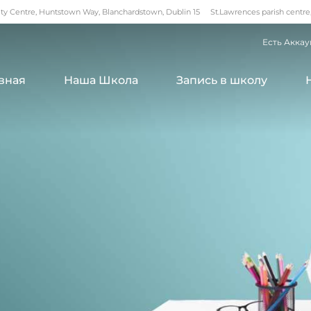
 Centre, Huntstown Way, Blanchardstown, Dublin 15
St.Lawrences parish centre
Есть Аккау
вная
Наша Школа
Запись в школу