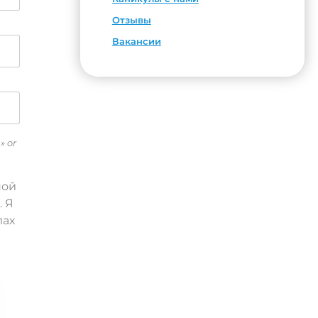
Отзывы
Вакансии
» or
ной
. Я
лах