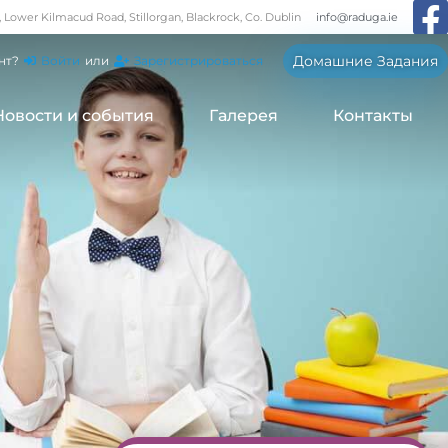
, Lower Kilmacud Road, Stillorgan, Blackrock, Co. Dublin
info@raduga.ie
Домашние Задания
нт?
Войти
или
Зарегистрироваться
Новости и события
Галерея
Контакты