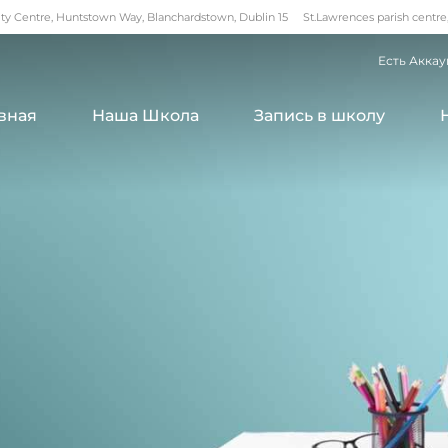
 Centre, Huntstown Way, Blanchardstown, Dublin 15
St.Lawrences parish centre
Есть Аккау
вная
Наша Школа
Запись в школу