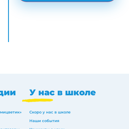
дии
У нас в школе
емицветик»
Скоро у нас в школе
Наши события