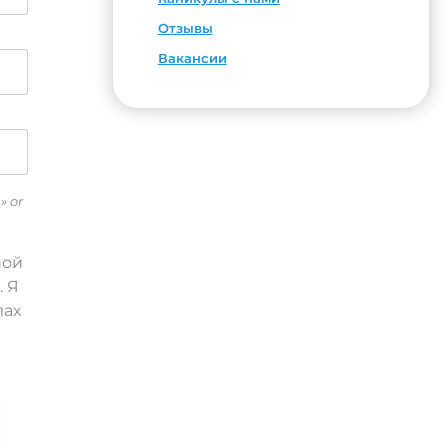
Отзывы
Вакансии
» or
ной
. Я
лах