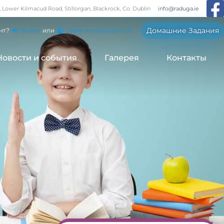
, Lower Kilmacud Road, Stillorgan, Blackrock, Co. Dublin
info@raduga.ie
Домашние Задания
нт?
Войти
или
Зарегистрироваться
Новости и события
Галерея
Контакты