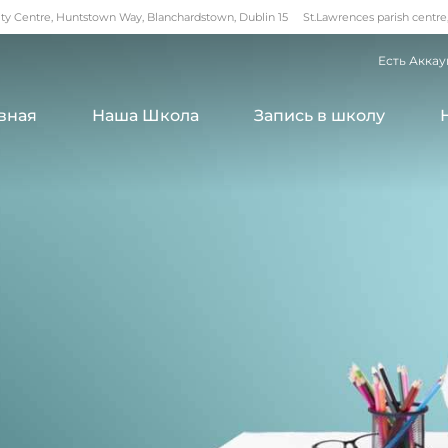
 Centre, Huntstown Way, Blanchardstown, Dublin 15
St.Lawrences parish centre
Есть Аккау
вная
Наша Школа
Запись в школу