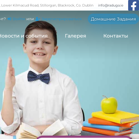
, Lower Kilmacud Road, Stillorgan, Blackrock, Co. Dublin
info@raduga.ie
Домашние Задания
нт?
Войти
или
Зарегистрироваться
Новости и события
Галерея
Контакты