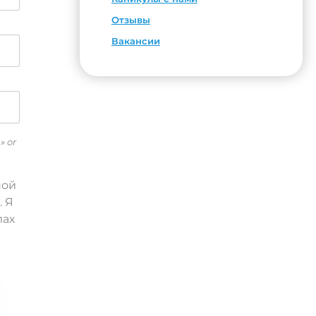
Отзывы
Вакансии
» or
ной
. Я
лах