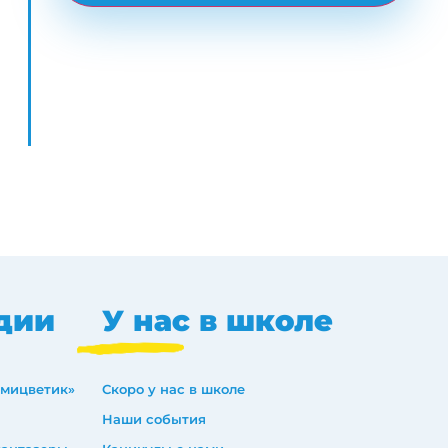
дии
У нас в школе
емицветик»
Скоро у нас в школе
Наши события