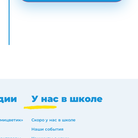
дии
У нас в школе
емицветик»
Скоро у нас в школе
Наши события