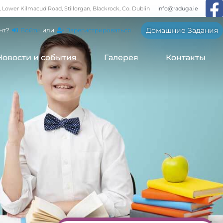
, Lower Kilmacud Road, Stillorgan, Blackrock, Co. Dublin
info@raduga.ie
Домашние Задания
нт?
Войти
или
Зарегистрироваться
Новости и события
Галерея
Контакты