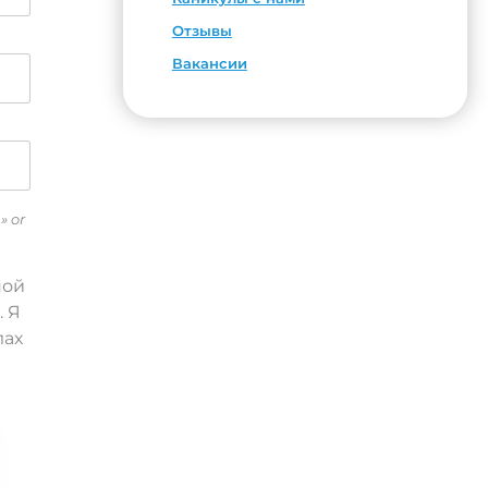
Отзывы
Вакансии
» or
ной
. Я
лах