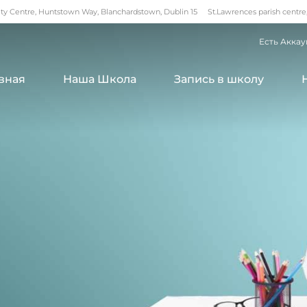
 Centre, Huntstown Way, Blanchardstown, Dublin 15
St.Lawrences parish centre
Есть Аккау
вная
Наша Школа
Запись в школу